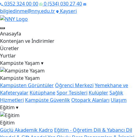
0352 324 00 00
0 (534) 030 27 40
bilgiedinme@nny.edu.tr
Kayseri
Anasayfa
Kontenjan ve İndirimler
Ücretler
Yurtlar
Kampüste Yaşam
▾
Kampüste Yaşam
Kampüsten Görüntüler
Öğrenci Merkezi
Yemekhane ve
Kafeteryalar
Kütüphane
Spor Tesisleri
Kulüpler
Sağlık
Hizmetleri
Kampüste Güvenlik
Otopark Alanları
Ulaşım
Eğitim
▾
Eğitim
Güçlü Akademik Kadro
Eğitim - Öğretim Dili & Yabancı Dil