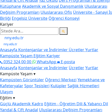
Yandal & Çift Anadal
Yaz Okulu
Ders Programları & İşlenişi
Kütüphane
Akademik ve Sosyal Danışmanlık
Uluslararası
Değişim Programları
Uluslararası Ofis
Üniversite - Sanayi İş
Birliği
Engelsiz Üniversite
Öğrenci Konseyi
Kariyer
nny.edu.tr
nny.edu.tr
Anasayfa
Kontenjanlar ve İndirimler
Ücretler
Yurtlar
Kampüste Yaşam
Eğitim
Kariyer
0352 324 00 00
WhatsApp
E-posta
Anasayfa
Kontenjanlar ve İndirimler
Ücretler
Yurtlar
Kampüste Yaşam ▾
Kampüsten Görüntüler
Öğrenci Merkezi
Yemekhane ve
Kafeteryalar
Spor Tesisleri
Kulüpler
Sağlık Hizmetleri
Ulaşım
Eğitim ▾
Güçlü Akademik Kadro
Eğitim - Öğretim Dili & Yabancı Dil
Yandal & Çift Anadal
Uluslararası Değişim Programları