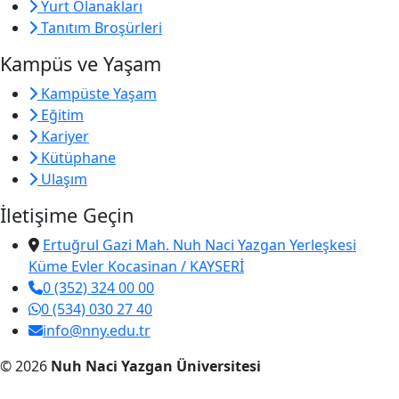
Yurt Olanakları
Tanıtım Broşürleri
Kampüs ve Yaşam
Kampüste Yaşam
Eğitim
Kariyer
Kütüphane
Ulaşım
İletişime Geçin
Ertuğrul Gazi Mah. Nuh Naci Yazgan Yerleşkesi
Küme Evler Kocasinan / KAYSERİ
0 (352) 324 00 00
0 (534) 030 27 40
info@nny.edu.tr
© 2026
Nuh Naci Yazgan Üniversitesi
KVKK Aydınlatma Metni