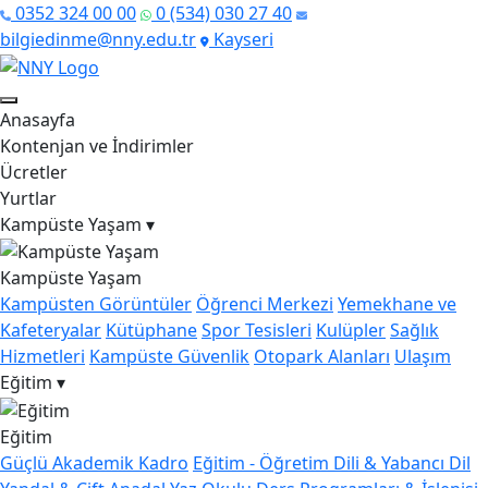
0352 324 00 00
0 (534) 030 27 40
bilgiedinme@nny.edu.tr
Kayseri
Anasayfa
Kontenjan ve İndirimler
Ücretler
Yurtlar
Kampüste Yaşam
▾
Kampüste Yaşam
Kampüsten Görüntüler
Öğrenci Merkezi
Yemekhane ve
Kafeteryalar
Kütüphane
Spor Tesisleri
Kulüpler
Sağlık
Hizmetleri
Kampüste Güvenlik
Otopark Alanları
Ulaşım
Eğitim
▾
Eğitim
Güçlü Akademik Kadro
Eğitim - Öğretim Dili & Yabancı Dil