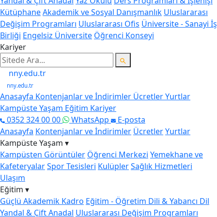
Yandal & Çift Anadal
Yaz Okulu
Ders Programları & İşlenişi
Kütüphane
Akademik ve Sosyal Danışmanlık
Uluslararası
Değişim Programları
Uluslararası Ofis
Üniversite - Sanayi İş
Birliği
Engelsiz Üniversite
Öğrenci Konseyi
Kariyer
nny.edu.tr
nny.edu.tr
Anasayfa
Kontenjanlar ve İndirimler
Ücretler
Yurtlar
Kampüste Yaşam
Eğitim
Kariyer
0352 324 00 00
WhatsApp
E-posta
Anasayfa
Kontenjanlar ve İndirimler
Ücretler
Yurtlar
Kampüste Yaşam ▾
Kampüsten Görüntüler
Öğrenci Merkezi
Yemekhane ve
Kafeteryalar
Spor Tesisleri
Kulüpler
Sağlık Hizmetleri
Ulaşım
Eğitim ▾
Güçlü Akademik Kadro
Eğitim - Öğretim Dili & Yabancı Dil
Yandal & Çift Anadal
Uluslararası Değişim Programları