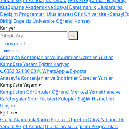
Yandal & Çift Anadal
Yaz Okulu
Ders Programları & İşlenişi
Kütüphane
Akademik ve Sosyal Danışmanlık
Uluslararası
Değişim Programları
Uluslararası Ofis
Üniversite - Sanayi İş
Birliği
Engelsiz Üniversite
Öğrenci Konseyi
Kariyer
nny.edu.tr
nny.edu.tr
Anasayfa
Kontenjanlar ve İndirimler
Ücretler
Yurtlar
Kampüste Yaşam
Eğitim
Kariyer
0352 324 00 00
WhatsApp
E-posta
Anasayfa
Kontenjanlar ve İndirimler
Ücretler
Yurtlar
Kampüste Yaşam ▾
Kampüsten Görüntüler
Öğrenci Merkezi
Yemekhane ve
Kafeteryalar
Spor Tesisleri
Kulüpler
Sağlık Hizmetleri
Ulaşım
Eğitim ▾
Güçlü Akademik Kadro
Eğitim - Öğretim Dili & Yabancı Dil
Yandal & Çift Anadal
Uluslararası Değişim Programları