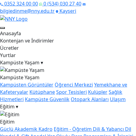
0352 324 00 00
0 (534) 030 27 40
bilgiedinme@nny.edu.tr
Kayseri
Anasayfa
Kontenjan ve İndirimler
Ücretler
Yurtlar
Kampüste Yaşam
▾
Kampüste Yaşam
Kampüsten Görüntüler
Öğrenci Merkezi
Yemekhane ve
Kafeteryalar
Kütüphane
Spor Tesisleri
Kulüpler
Sağlık
Hizmetleri
Kampüste Güvenlik
Otopark Alanları
Ulaşım
Eğitim
▾
Eğitim
Güçlü Akademik Kadro
Eğitim - Öğretim Dili & Yabancı Dil